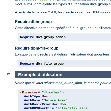
mod_authz_dbm ajoute les types d'autorisation
e
dbm-group
A partir de la version 2.4.8, les directives require DBM suppo
Require dbm-group
Cette directive permet de spécifier à quel groupe un utilisateu
Require
 dbm-group admin
Require dbm-file-group
Lorsque cette directive est définie, l'utilisateur doit apparten
Require
 dbm-file-group
Exemple d'utilisation
Notez que si vous utilisez mod_authz_dbm, le mot-clé pour le
<
Directory
"/foo/bar"
>
AuthType
Basic
AuthName
"Secure Area"
AuthBasicProvider
 dbm 

AuthDBMUserFile
"site/data/users"