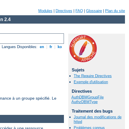
Modules
|
Directives
|
FAQ
|
Glossaire
|
Plan du site
n 2.4
Langues Disponibles:
en
|
fr
|
ko
Sujets
The Require Directives
Exemple d'utilisation
Directives
AuthDBMGroupFile
tenance à un groupe spécifié. Le
AuthzDBMType
Traitement des bugs
Journal des modifications de
httpd
Problèmes connus
 accéder à une ressource.