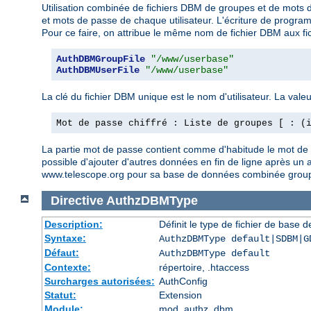
Utilisation combinée de fichiers DBM de groupes et de mots d
et mots de passe de chaque utilisateur. L'écriture de programme
Pour ce faire, on attribue le même nom de fichier DBM aux fi
AuthDBMGroupFile
"/www/userbase"
AuthDBMUserFile
"/www/userbase"
La clé du fichier DBM unique est le nom d'utilisateur. La valeu
Mot de passe chiffré : Liste de groupes [ : (
La partie mot de passe contient comme d'habitude le mot de pas
possible d'ajouter d'autres données en fin de ligne après un aut
www.telescope.org pour sa base de données combinée group
Directive
AuthzDBMType
Description:
Définit le type de fichier de base 
Syntaxe:
AuthzDBMType default|SDBM|G
Défaut:
AuthzDBMType default
Contexte:
répertoire, .htaccess
Surcharges autorisées:
AuthConfig
Statut:
Extension
Module:
mod_authz_dbm