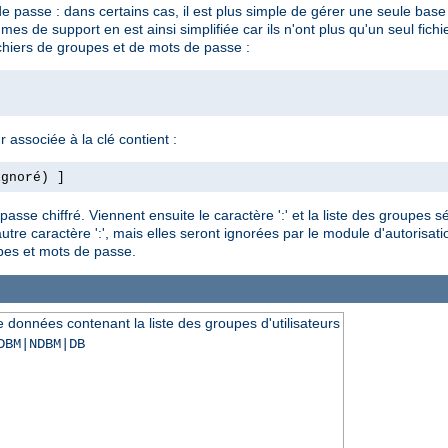
e passe : dans certains cas, il est plus simple de gérer une seule ba
s de support en est ainsi simplifiée car ils n'ont plus qu'un seul fichi
chiers de groupes et de mots de passe :
r associée à la clé contient :
ignoré) ]
se chiffré. Viennent ensuite le caractère ':' et la liste des groupes sé
re caractère ':', mais elles seront ignorées par le module d'autorisation.
es et mots de passe.
de données contenant la liste des groupes d'utilisateurs
DBM|NDBM|DB