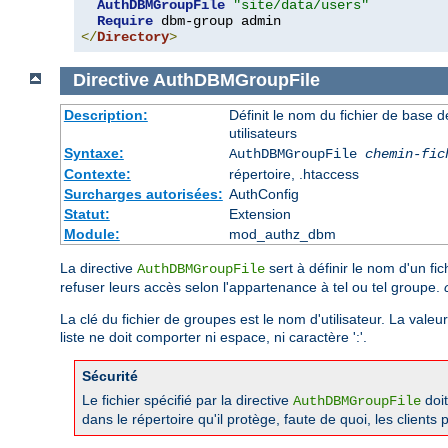
AuthDBMGroupFile
"site/data/users"
Require
</
Directory
>
Directive
AuthDBMGroupFile
Description:
Définit le nom du fichier de base d
utilisateurs
Syntaxe:
AuthDBMGroupFile
chemin-fic
Contexte:
répertoire, .htaccess
Surcharges autorisées:
AuthConfig
Statut:
Extension
Module:
mod_authz_dbm
La directive
sert à définir le nom d'un fic
AuthDBMGroupFile
refuser leurs accès selon l'appartenance à tel ou tel groupe.
La clé du fichier de groupes est le nom d'utilisateur. La valeu
liste ne doit comporter ni espace, ni caractère ':'.
Sécurité
Le fichier spécifié par la directive
doit
AuthDBMGroupFile
dans le répertoire qu'il protège, faute de quoi, les client