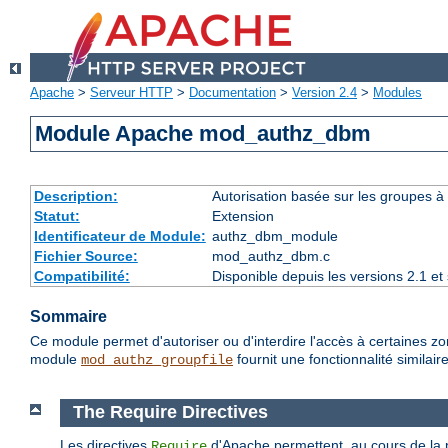
Apache
>
Serveur HTTP
>
Documentation
>
Version 2.4
>
Modules
Module Apache mod_authz_dbm
Description:
Autorisation basée sur les groupes à 
Statut:
Extension
Identificateur de Module:
authz_dbm_module
Fichier Source:
mod_authz_dbm.c
Compatibilité:
Disponible depuis les versions 2.1 e
Sommaire
Ce module permet d'autoriser ou d'interdire l'accès à certaines zo
module
fournit une fonctionnalité similaire
mod_authz_groupfile
The Require Directives
Les directives
d'Apache permettent, au cours de la ph
Require