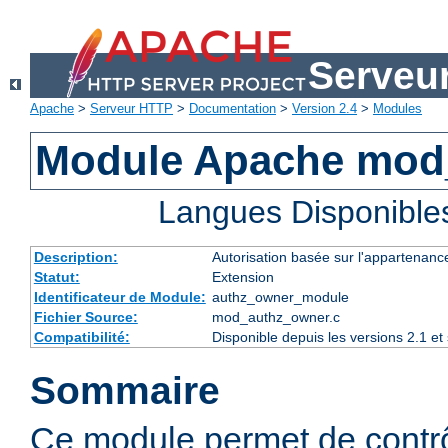
Serveu
Apache
>
Serveur HTTP
>
Documentation
>
Version 2.4
>
Modules
Module Apache mod
Langues Disponible
Description:
Autorisation basée sur l'appartenance
Statut:
Extension
Identificateur de Module:
authz_owner_module
Fichier Source:
mod_authz_owner.c
Compatibilité:
Disponible depuis les versions 2.1 e
Sommaire
Ce module permet de contrô