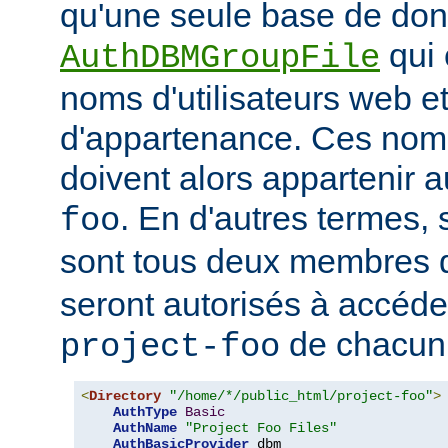
qu'une seule base de do
qui 
AuthDBMGroupFile
noms d'utilisateurs web e
d'appartenance. Ces noms
doivent alors appartenir 
. En d'autres termes, 
foo
sont tous deux membres
seront autorisés à accéde
de chacun 
project-foo
<
Directory
"/home/*/public_html/project-foo"
>
AuthType
Basic
AuthName
"Project Foo Files"
AuthBasicProvider
 dbm
