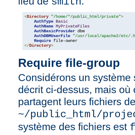
lieu de
.
smith
<
Directory
"/home/*/public_html/private"
>
AuthType
Basic
AuthName
MyPrivateFiles
AuthBasicProvider
 dbm

AuthDBMUserFile
"/usr/local/apache2/etc/.
Require
</
Directory
>
Require file-group
Considérons un système si
décrit ci-dessus, mais où c
partagent leurs fichiers d
~/public_html/proje
système des fichiers est