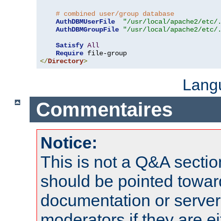
# combined user/group database
AuthDBMUserFile
"/usr/local/apache2/etc/
AuthDBMGroupFile
"/usr/local/apache2/etc/
Satisfy
All
Require
</
Directory
>
Lang
Commentaires
Notice:
This is not a Q&A sect
should be pointed towar
documentation or serve
moderators if they are 